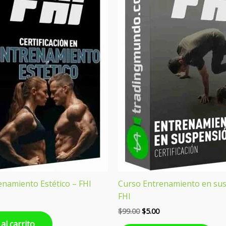
es:
era:
es:
.
$5.00.
$99.00.
$5.00.
enamiento Estético – FHI
Curso Entrenamiento en su
FHI
$
99.00
$
5.00
al carrito