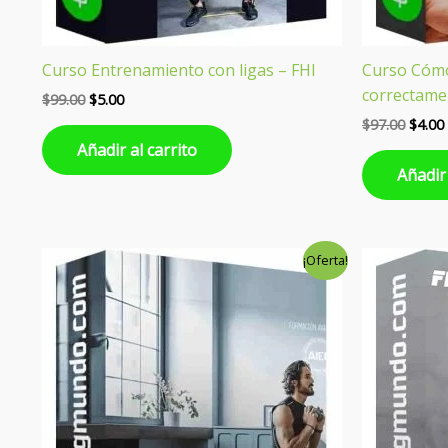
Curso Entrenamiento con ligas – FHI
Curso Cómo
correctame
$
99.00
$
5.00
$
97.00
$
4.00
Añadir al carrito
Añadir 
El
El
El
¡Oferta!
precio
precio
preci
original
actual
origin
era:
es:
era:
$99.00.
$5.00.
$99.00