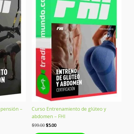
era:
es:
$99.00.
$5.00.
spensión –
Curso Entrenamiento de glúteo y
abdomen – FHI
$
99.00
$
5.00