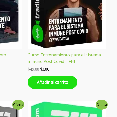
nto
Curso Entrenamiento para el sistema
inmune Post Covid – FHI
$
49.00
$
3.00
Añadir al carrito
El
El
¡Oferta!
¡Oferta!
precio
precio
original
actual