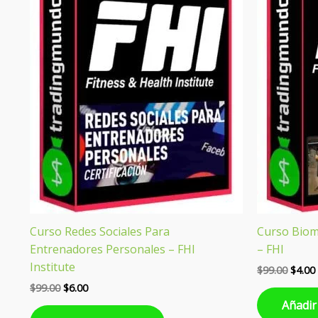
Curso Redes Sociales Para
Curso Biome
Entrenadores Personales – FHI
– FHI
Institute
$
99.00
$
4.00
$
99.00
$
6.00
Añadir 