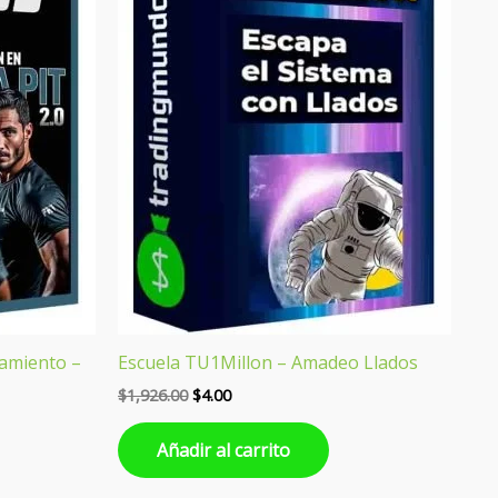
namiento –
Escuela TU1Millon – Amadeo Llados
$
1,926.00
$
4.00
Añadir al carrito