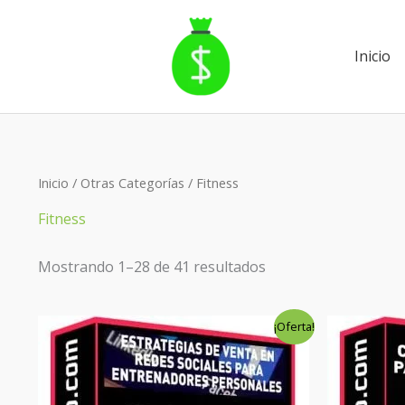
Ir
al
contenido
Inicio
Ordenado
Inicio
/
Otras Categorías
/ Fitness
por
los
Fitness
últimos
Mostrando 1–28 de 41 resultados
El
El
El
¡Oferta!
precio
precio
preci
original
actual
origin
era:
es:
era:
$99.00.
$6.00.
$99.00