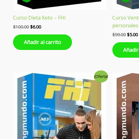
Curso Dieta Keto – FHI
Curso Vent
personales
$
100.00
$
6.00
$
99.00
$
5.00
Añadir al carrito
Añadir 
El
El
El
¡Oferta!
precio
precio
preci
original
actual
origin
era:
es:
era:
$99.00.
$5.00.
$99.00