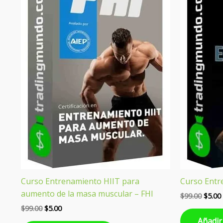
era:
es:
era:
$99.00.
$5.00.
$99.00
Curso Entrenamiento HIIT para
Curso Entr
aumento de la masa muscular – FHI
$
99.00
$
5.00
$
99.00
$
5.00
Añadir 