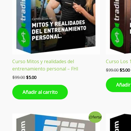
Curso Mitos y realidades del
Curso Los 1
entrenamiento personal – FHI
$
99.00
$
5.00
$
99.00
$
5.00
Añadir 
Añadir al carrito
El
El
El
¡Oferta!
precio
precio
preci
original
actual
origin