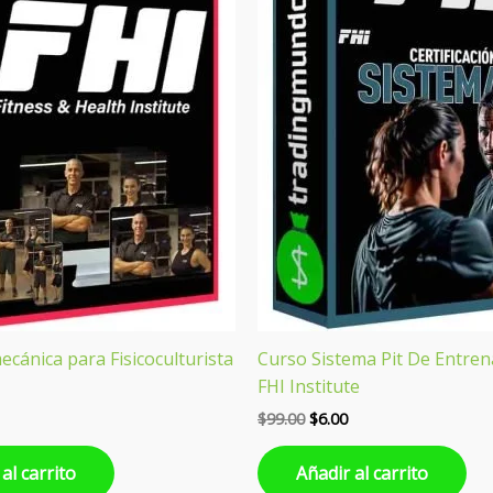
cánica para Fisicoculturista
Curso Sistema Pit De Entre
FHI Institute
$
99.00
$
6.00
al carrito
Añadir al carrito