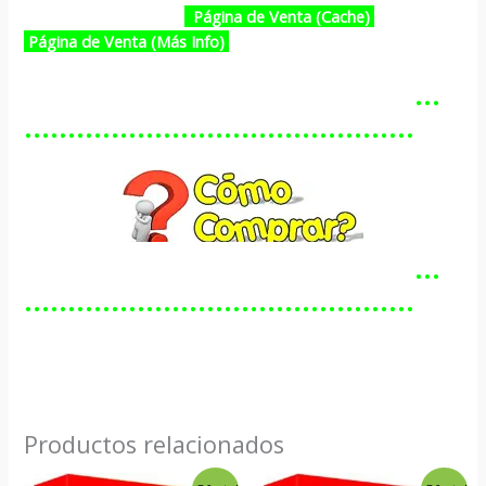
Página de Venta (Cache)
Página de Venta (Más Info)
…………………………………………
………………………………………
…………………………………………
………………………………………
Productos relacionados
El
El
El
El