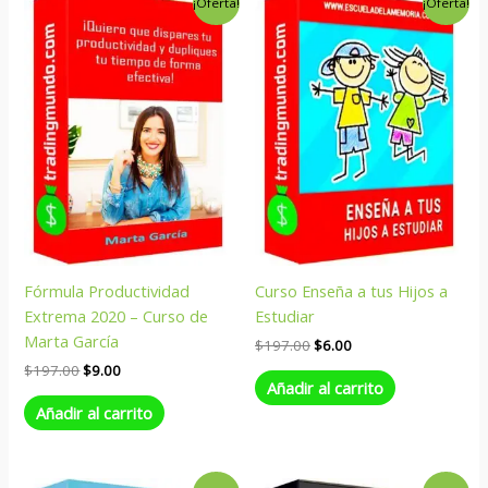
¡Oferta!
¡Oferta!
precio
precio
precio
precio
original
actual
original
actual
era:
es:
era:
es:
$197.00.
$9.00.
$197.00.
$6.00.
Fórmula Productividad
Curso Enseña a tus Hijos a
Extrema 2020 – Curso de
Estudiar
Marta García
$
197.00
$
6.00
$
197.00
$
9.00
Añadir al carrito
Añadir al carrito
El
El
El
El