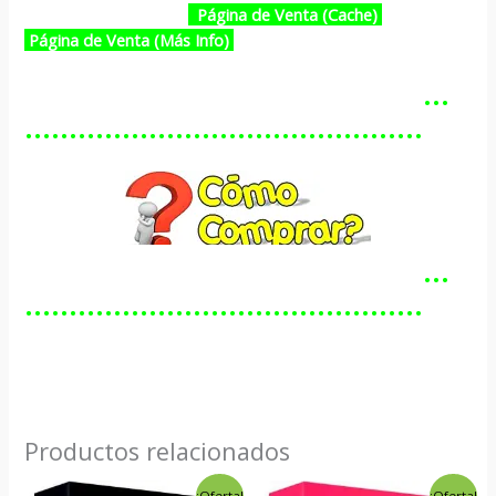
Página de Venta (Cache)
Página de Venta (Más Info)
…………………………………………
………………………………………
…………………………………………
………………………………………
Productos relacionados
El
El
El
El
¡Oferta!
¡Oferta!