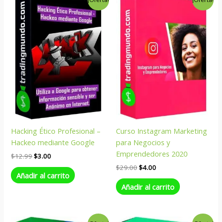
precio
precio
precio
precio
original
actual
original
actual
era:
es:
era:
es:
$12.99.
$3.00.
$29.00.
$4.00.
Hacking Ético Profesional –
Curso Instagram Marketing
Hackeo mediante Google
para Negocios y
Emprendedores 2020
$
12.99
$
3.00
$
29.00
$
4.00
Añadir al carrito
Añadir al carrito
El
El
El
El