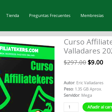
Tienda
Preguntas Frecuentes
Membresías
El
El
Curso Affiliat
Curso
precio
pre
Affiliatekers
Valladares 20
original
act
-
era:
es:
Eric
$
297.00
$
9.00
$297.00.
$9.
Valladares
2020
cantidad
Autor
: Eric Valladares
Peso
: 1.35 GB Aprox.
Servidor
: Mega
Añadir al car