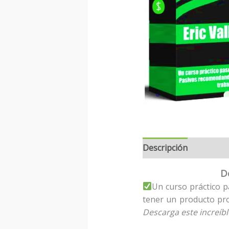
Descripción
D
Un curso práctico p
tener un producto pro
Descarga este increíb