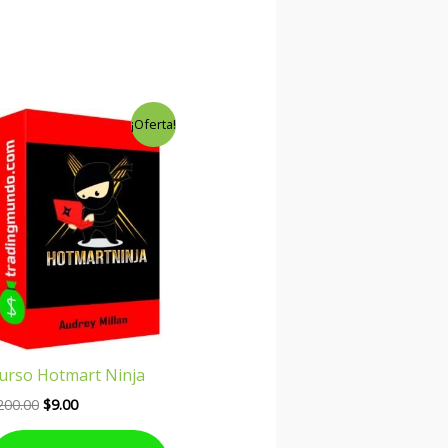
El
El
¡Oferta!
precio
precio
original
actual
era:
es:
$200.00.
$9.00.
urso Hotmart Ninja
200.00
$
9.00