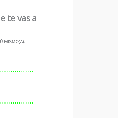
e te vas a
Ú MISMO(A).
………………
………………