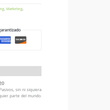
ing
,
Marketing
,
garantizado
20
sivos, sin ni siquiera
quier parte del mundo.