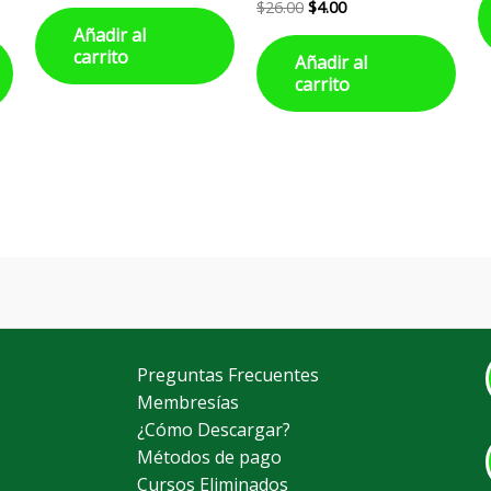
$
26.00
$
4.00
Añadir al
carrito
Añadir al
carrito
Preguntas Frecuentes
Membresías
¿Cómo Descargar?
Métodos de pago
Cursos Eliminados