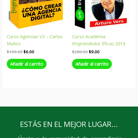
Curso Agencias V3 – Carlos
Curso Academia
Muñoz
Emprendedor Eficaz 2019
$
199.00
$
6.00
$
280.00
$
9.00
Añadir al carrito
Añadir al carrito
ESTÁS EN EL MEJOR LUGAR...