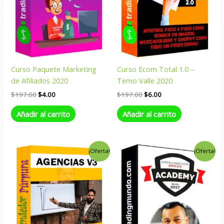
Curso Paquete Marketing
Curso Ecom Total 1.0 –
de Afiliados 2020
Temo Valle 2020
$
197.00
$
4.00
$
197.00
$
6.00
Añadir al carrito
Añadir al carrito
El
El
El
El
¡Oferta!
¡Oferta!
precio
precio
precio
precio
original
actual
original
actual
era:
es:
era:
es:
$199.00.
$6.00.
$280.00.
$9.00.