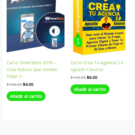
$168.00.
$4.00.
$159.00.
$6.00.
Curso SmartBots 2018 –
Curso Crea Tu Agencia 2.0 –
Crea Robots Que Venden
Agustín Casorzo
PARA Ti
$
159.00
$
6.00
$
168.00
$
4.00
Añadir al carrito
Añadir al carrito