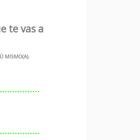
e te vas a
Ú MISMO(A).
………………
………………