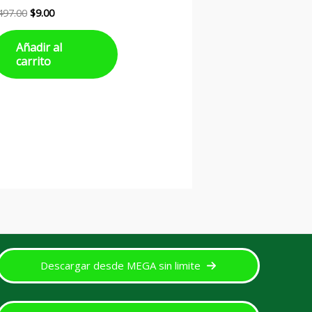
497.00
$
9.00
Añadir al
carrito
Descargar desde MEGA sin limite