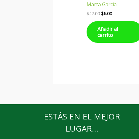
Marta García
$
47.00
$
6.00
Añadir al
carrito
ESTÁS EN EL MEJOR
LUGAR...