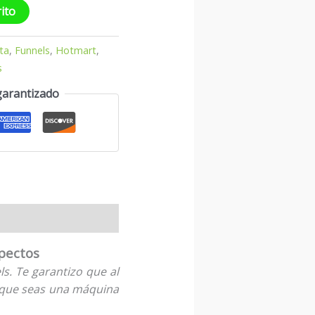
rito
ta
,
Funnels
,
Hotmart
,
s
garantizado
pectos
s. Te garantizo que al
 que seas una máquina