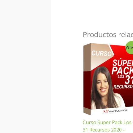
Productos rela
El
El
¡Ofe
precio
precio
original
actual
era:
es:
$47.00.
$6.00.
Curso Super Pack Los
31 Recursos 2020 –