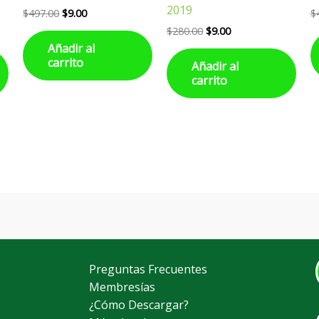
2019
$
497.00
$
9.00
$
$
280.00
$
9.00
Añadir al
carrito
Añadir al
carrito
Preguntas Frecuentes
Membresías
¿Cómo Descargar?