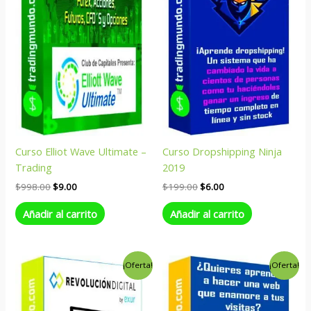
$998.00.
$9.00.
$199.00.
$6.00.
Curso Elliot Wave Ultimate –
Curso Dropshipping Ninja
Trading
2019
$
998.00
$
9.00
$
199.00
$
6.00
Añadir al carrito
Añadir al carrito
El
El
El
El
¡Oferta!
¡Oferta!
precio
precio
precio
precio
original
actual
original
actual
era:
es:
era:
es:
$247.00.
$9.00.
$345.00.
$9.00.