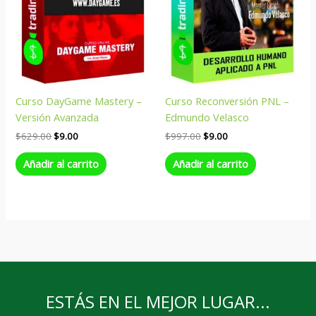
Curso DayGame Mastery –
Curso Reconversión PNL –
Versión Avanzada
Edmundo Velasco
$
629.00
$
9.00
$
997.00
$
9.00
Añadir al carrito
Añadir al carrito
ESTÁS EN EL MEJOR LUGAR...