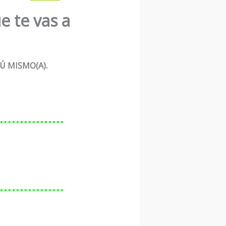
e te vas a
Ú MISMO(A).
………………
………………