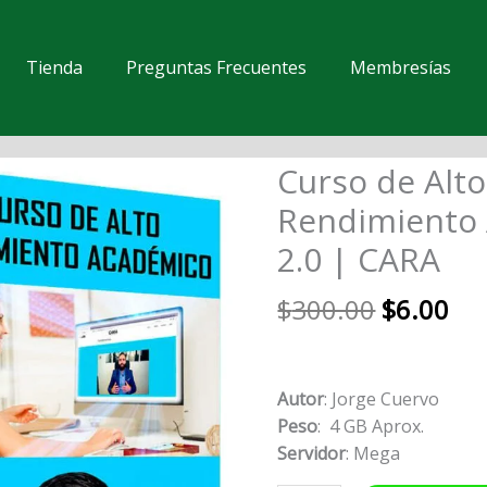
Tienda
Preguntas Frecuentes
Membresías
El
El
Curso de Alto
Curso
precio
pre
de
Rendimiento
original
act
Alto
2.0 | CARA
era:
es:
Rendimiento
$300.00.
$6.
Académico
$
300.00
$
6.00
2.0
|
CARA
cantidad
Autor
: Jorge Cuervo
Peso
: 4 GB Aprox.
Servidor
: Mega