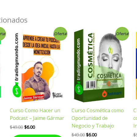
cionados
El
El
El
El
rta!
¡Oferta!
¡Oferta!
precio
precio
precio
precio
original
actual
original
actual
era:
es:
era:
es:
$49.00.
$6.00.
$49.00.
$6.00.
Curso Como Hacer un
Curso Cosmética como
C
Podcast – Jaime Gármar
Oportunidad de
c
Negocio y Trabajo
I
$
49.00
$
6.00
$
49.00
$
6.00
$