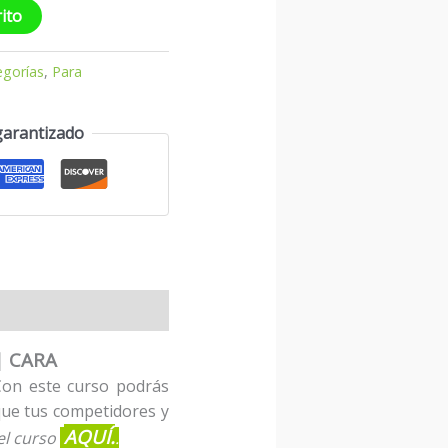
rito
egorías
,
Para
garantizado
| CARA
Con este curso podrás
que tus competidores y
AQUÍ.
el curso
.