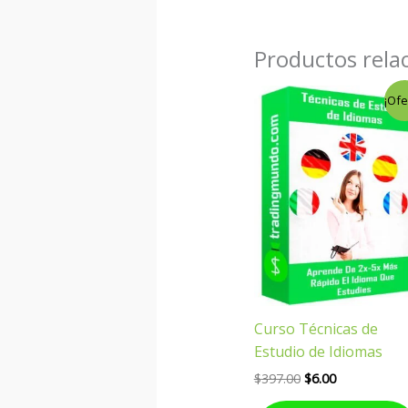
Productos rela
El
El
¡Ofe
precio
precio
original
actual
era:
es:
$397.00.
$6.00.
Curso Técnicas de
Estudio de Idiomas
$
397.00
$
6.00