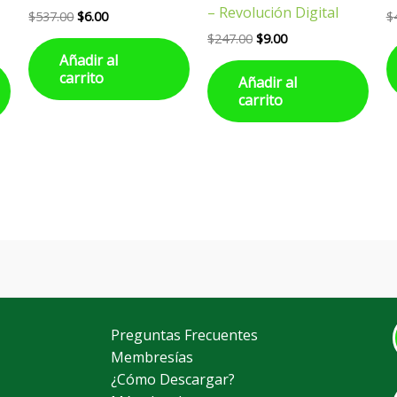
– Revolución Digital
$
537.00
$
6.00
$
$
247.00
$
9.00
Añadir al
carrito
Añadir al
carrito
Preguntas Frecuentes
Membresías
¿Cómo Descargar?