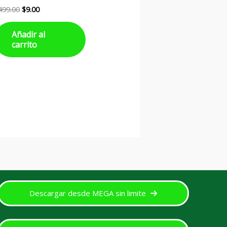
499.00
$
9.00
Añadir al
carrito
Descargar desde MEGA sin limite