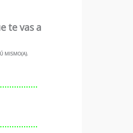
e te vas a
Ú MISMO(A).
………………
………………