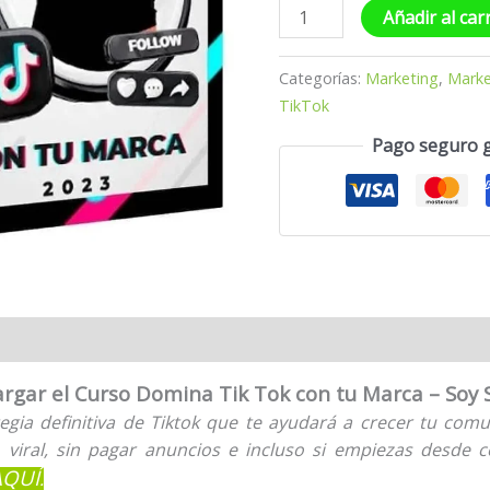
Añadir al car
Categorías:
Marketing
,
Marke
TikTok
Pago seguro 
rgar el Curso Domina Tik Tok con tu Marca – Soy
egia definitiva de Tiktok que te ayudará a crecer tu com
 viral, sin pagar anuncios e incluso si empiezas desde c
AQUÍ
.