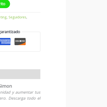
rito
ting
,
Seguidores
,
garantizado
 Simon
unidad y aumentar tus
ero. Descarga todo el