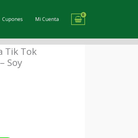
Cupones
Mi Cuenta
 Tik Tok
io
– Soy
al
0.