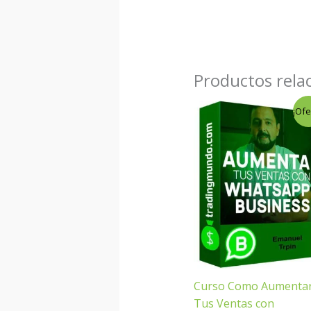
Productos rela
El
El
¡Ofe
precio
precio
original
actual
era:
es:
$26.00.
$4.00.
Curso Como Aumenta
Tus Ventas con