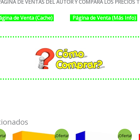
ÁGINA DE VENTAS DEL AUTOR Y COMPARA LOS PRECIOS T
ágina de Venta (Cache)
Página de Venta (Más Info)
………………………………………………
………………………………………………
cionados
El
El
El
El
rta!
¡Oferta!
¡Oferta!
precio
precio
precio
precio