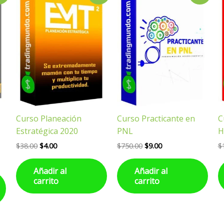
original
actual
original
actual
era:
es:
era:
es:
$38.00.
$4.00.
$750.00.
$9.00.
Curso Planeación
Curso Practicante en
C
Estratégica 2020
PNL
H
$
38.00
$
4.00
$
750.00
$
9.00
$
Añadir al
Añadir al
carrito
carrito