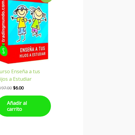
original
actual
era:
es:
$197.00.
$6.00.
urso Enseña a tus
ijos a Estudiar
197.00
$
6.00
Añadir al
carrito