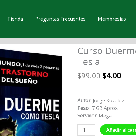
Tienda
Preguntas Frecuentes
Membresías
El
El
Curso Duerm
Curso
precio
prec
Duerme
Tesla
original
actu
como
era:
es:
Tesla
$
99.00
$
4.00
$99.00.
$4.0
cantidad
Autor
: Jorge Kovalev
Peso
: 7 GB Aprox.
Servidor
: Mega
Añadir al car