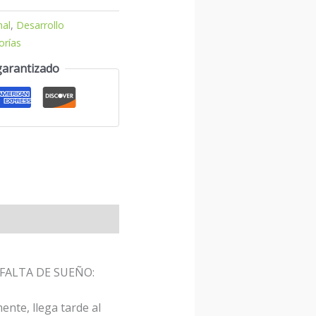
nal
,
Desarrollo
orías
garantizado
FALTA DE SUEÑO:
nte, llega tarde al