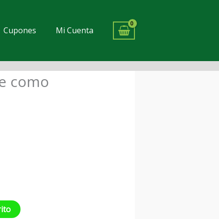
Cupones
Mi Cuenta
e como
io
al
0.
rito