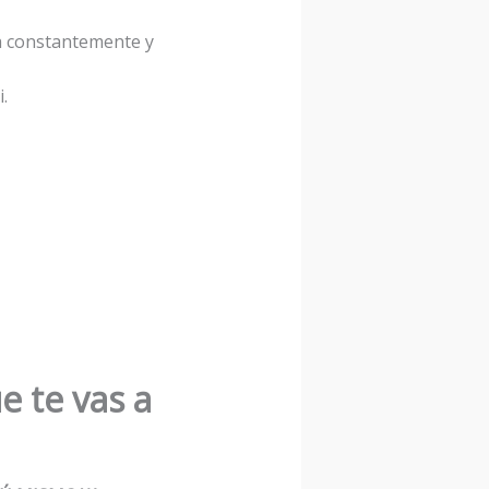
da constantemente y
.
e te vas a