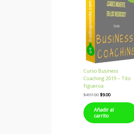
original
actual
era:
es:
$497.00.
$9.00.
Curso Business
Coaching 2019 – Tito
Figueroa
$
497.00
$
9.00
Añadir al
carrito