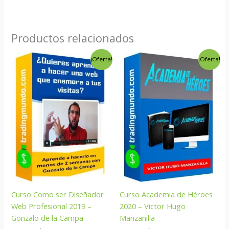
Productos relacionados
El
El
El
El
¡Oferta!
¡Oferta!
precio
precio
precio
precio
original
actual
original
actual
era:
es:
era:
es:
$345.00.
$9.00.
$195.00.
$9.00.
Curso Como ser Diseñador
Curso Academia de Héroes
Web Profesional 2019 –
2020 – Victor Hugo
Gonzalo de la Campa
Manzanilla