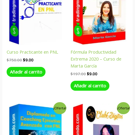
Curso Practicante en PNL
Fórmula Productividad
Extrema 2020 – Curso de
$
750.00
$
9.00
Marta García
Añadir al carrito
$
197.00
$
9.00
Añadir al carrito
El
El
El
El
¡Oferta!
¡Oferta!
precio
precio
precio
precio
original
actual
original
actual
era:
es:
era:
es:
$159.00.
$9.00.
$197.00.
$6.00.