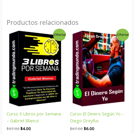
Productos relacionados
El
El
El
El
¡Oferta!
¡Oferta!
precio
precio
precio
precio
original
actual
original
actual
era:
es:
era:
es:
$97.00.
$4.00.
$67.00.
$6.00.
Curso 3 Libros por Semana
Curso El Dinero Según Yo –
– Gabriel Blanco
Diego Dreyfus
$
97.00
$
4.00
$
67.00
$
6.00