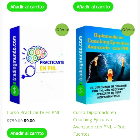
Añadir al carrito
Añadir al carrito
El
El
El
El
¡Oferta!
¡Oferta!
precio
precio
precio
precio
original
actual
original
actual
era:
es:
era:
es:
$750.00.
$9.00.
$159.00.
$9.00.
Curso Practicante en PNL
Curso Diplomado en
Coaching Ejecutivo
$
750.00
$
9.00
Avanzado con PNL – Rod
Añadir al carrito
Fuentes