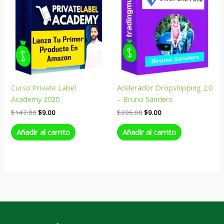
Curso Private Label
Acelerador Dropshipping 2.0
Academy 2020
– Bruno Sanders
$
147.00
$
9.00
$
395.00
$
9.00
Añadir al carrito
Añadir al carrito