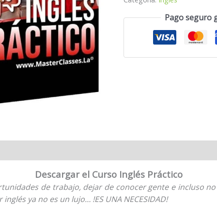
Pago seguro 
Descargar el Curso Inglés Práctico
unidades de trabajo, dejar de conocer gente e incluso no
r inglés ya no es un lujo… !ES UNA NECESIDAD!