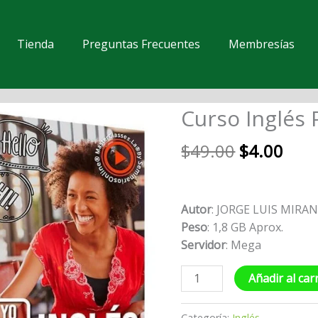
Tienda
Preguntas Frecuentes
Membresías
El
El
Curso Inglés 
Curso
precio
prec
Inglés
original
actu
$
49.00
$
4.00
Práctico
era:
es:
cantidad
$49.00.
$4.0
Autor
: JORGE LUIS MIRA
Peso
: 1,8 GB Aprox.
Servidor
: Mega
Añadir al car
Categoría:
Inglés