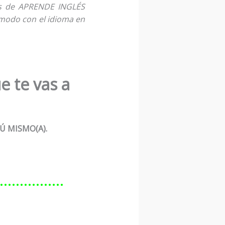
ss de APRENDE INGLÉS
modo con el idioma en
e te vas a
Ú MISMO(A).
………………