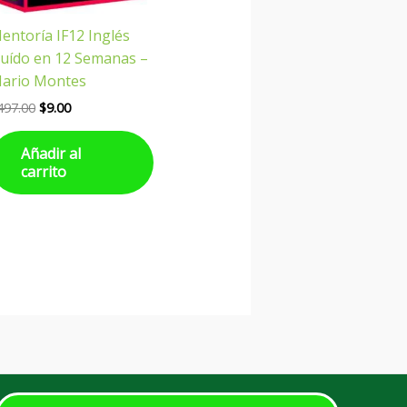
entoría IF12 Inglés
luído en 12 Semanas –
ario Montes
497.00
$
9.00
Añadir al
carrito