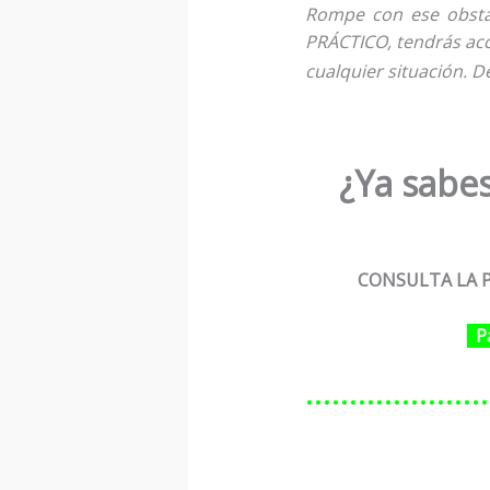
Rompe con ese obstá
PRÁCTICO, tendrás ac
cualquier situación.
D
¿Ya sabes
CONSULTA LA P
P
…………………