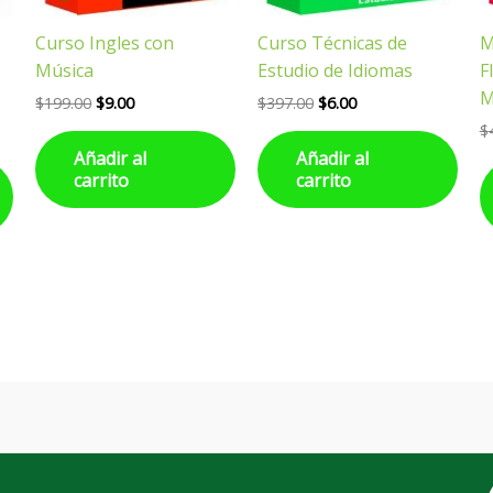
Curso Ingles con
Curso Técnicas de
M
Música
Estudio de Idiomas
F
M
$
199.00
$
9.00
$
397.00
$
6.00
$
Añadir al
Añadir al
carrito
carrito