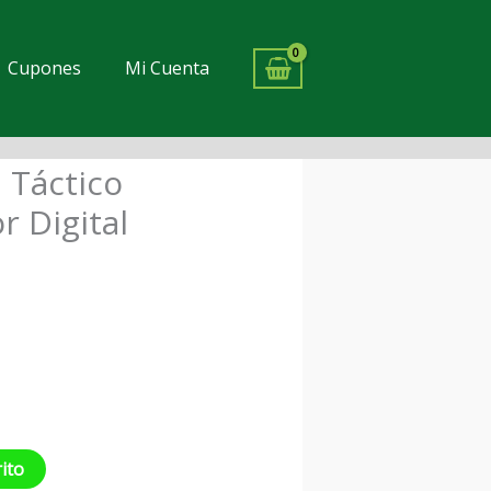
Cupones
Mi Cuenta
 Táctico
io
r Digital
al
0.
rito