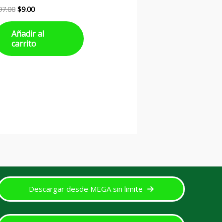
97.00
$
9.00
Añadir al
carrito
Descargar desde MEGA sin limite