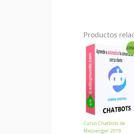
Productos rela
El
El
¡Ofe
precio
precio
original
actual
era:
es:
$67.00.
$6.00.
Curso Chatbots de
Messenger 2019