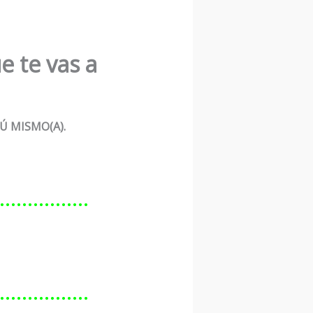
e te vas a
Ú MISMO(A).
………………
………………