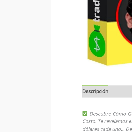
Descripción
Descubre Cómo Gene
Costo. Te revelamos e
dólares cada uno…
D
e