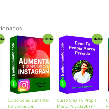
cionados
El
El
El
El
rta!
¡Oferta!
¡Oferta!
precio
precio
precio
precio
original
actual
original
actual
era:
es:
era:
es:
$29.00.
$4.00.
$299.00.
$9.00.
Curso Cómo aumentar
Curso Crea Tu Propia
C
tus ventas con
Marca Privada 2019 –
R