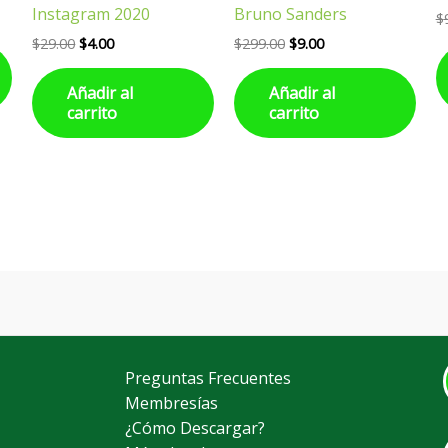
Instagram 2020
Bruno Sanders
$
$
29.00
$
4.00
$
299.00
$
9.00
Añadir al
Añadir al
carrito
carrito
Preguntas Frecuentes
Membresías
¿Cómo Descargar?