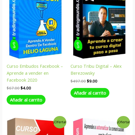
$67.00.
$4.00.
$497.00.
$9.00.
Curso Embudos Facebook –
Curso Tribu Digital – Alex
Aprende a vender en
Berezowsky
Facebook 2020
$
497.00
$
9.00
$
67.00
$
4.00
Añadir al carrito
Añadir al carrito
El
El
El
El
¡Oferta!
¡Oferta!
precio
precio
precio
precio
original
actual
original
actual