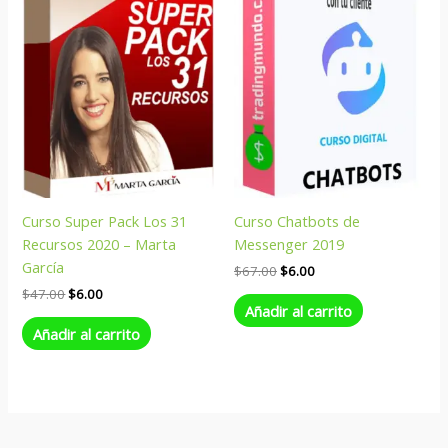
era:
es:
era:
es:
$47.00.
$6.00.
$67.00.
$6.00.
Curso Super Pack Los 31
Curso Chatbots de
Recursos 2020 – Marta
Messenger 2019
García
$
67.00
$
6.00
$
47.00
$
6.00
Añadir al carrito
Añadir al carrito