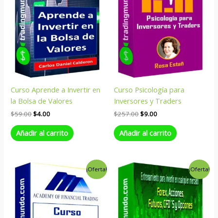
Curso Aprende a Invertir en
Curso Psicología para
la Bolsa de Valores
Inversores y Traders
$
59.00
$
4.00
$
257.00
$
9.00
Añadir al carrito
Añadir al carrito
El
El
El
El
¡Oferta!
¡Oferta!
precio
precio
precio
precio
original
actual
original
actual
era:
es:
era:
es:
$495.00.
$9.00.
$998.00.
$9.00.