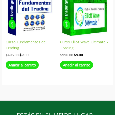
Curso Fundamentos del
Curso Elliot Wave Ultimate –
Trading
Trading
$
495.00
$
9.00
$
998.00
$
9.00
Añadir al carrito
Añadir al carrito