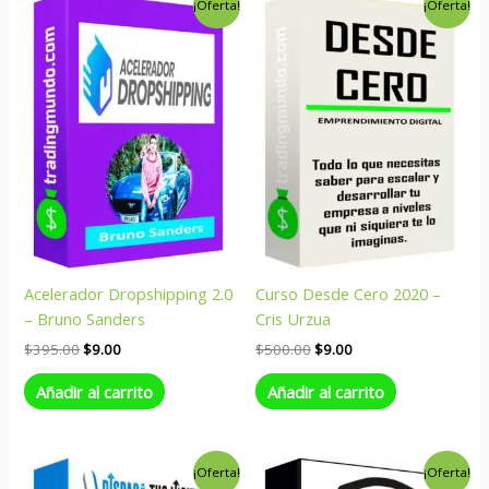
¡Oferta!
¡Oferta!
precio
precio
precio
precio
original
actual
original
actual
era:
es:
era:
es:
$395.00.
$9.00.
$500.00.
$9.00.
Acelerador Dropshipping 2.0
Curso Desde Cero 2020 –
– Bruno Sanders
Cris Urzua
$
395.00
$
9.00
$
500.00
$
9.00
Añadir al carrito
Añadir al carrito
El
El
El
El
¡Oferta!
¡Oferta!
precio
precio
precio
precio