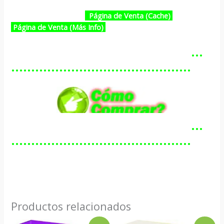
Página de Venta (Cache)
Página de Venta (Más Info)
…………………………………………
………………………………………
…………………………………………
………………………………………
Productos relacionados
El
El
El
El