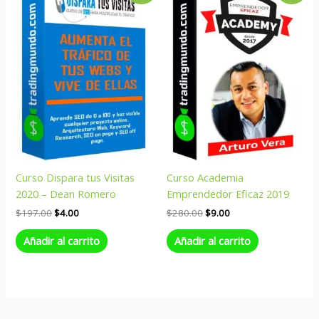
original
actual
original
actual
era:
es:
era:
es:
$197.00.
$4.00.
$280.00.
$9.00.
Curso Dispara tus Visitas
Curso Academia
2020 – Dean Romero
Emprendedor Eficaz 2019
$
197.00
$
4.00
$
280.00
$
9.00
Añadir al carrito
Añadir al carrito