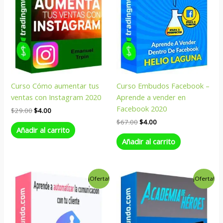
Curso Cómo aumentar tus
Curso Embudos Facebook –
ventas con Instagram 2020
Aprende a vender en
Facebook 2020
$
29.00
$
4.00
$
67.00
$
4.00
Añadir al carrito
Añadir al carrito
El
El
El
El
¡Oferta!
¡Oferta!
precio
precio
precio
precio
original
actual
original
actual
era:
es:
era:
es:
$67.00.
$6.00.
$195.00.
$9.00.