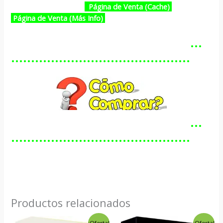
Página de Venta (Cache)
Página de Venta (Más Info)
…………………………………………
………………………………………
…………………………………………
………………………………………
Productos relacionados
El
El
El
El
¡Oferta!
¡Oferta!