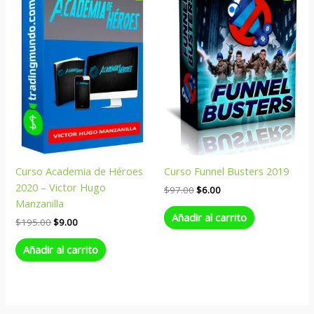
original
actual
original
actual
era:
es:
era:
es:
$195.00.
$9.00.
$97.00.
$6.00.
Curso Academia de Héroes
Curso Funnel Busters 2019
2020 – Victor Hugo
$
97.00
$
6.00
Manzanilla
Añadir al carrito
$
195.00
$
9.00
Añadir al carrito