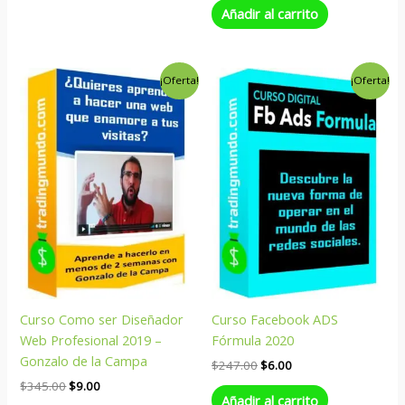
Añadir al carrito
El
El
El
El
¡Oferta!
¡Oferta!
precio
precio
precio
precio
original
actual
original
actual
era:
es:
era:
es:
$345.00.
$9.00.
$247.00.
$6.00.
Curso Como ser Diseñador
Curso Facebook ADS
Web Profesional 2019 –
Fórmula 2020
Gonzalo de la Campa
$
247.00
$
6.00
$
345.00
$
9.00
Añadir al carrito