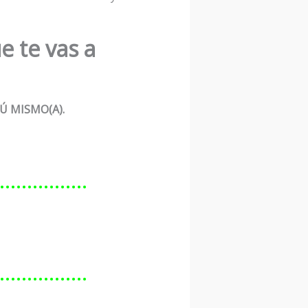
e te vas a
Ú MISMO(A).
………………
………………