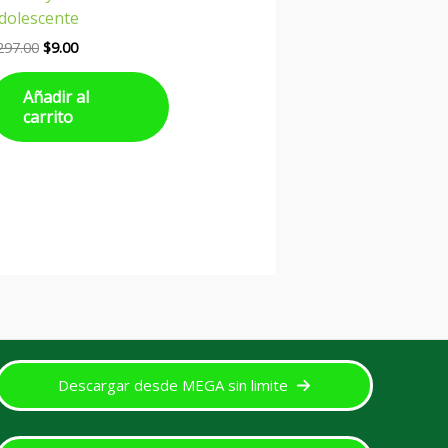
dolescente
297.00
$
9.00
Añadir al
carrito
Descargar desde MEGA sin limite