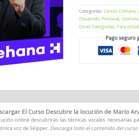
Categorías:
Cursos Crehana
,
Desarrollo Personal
,
Oratoria
Otras Categorías
,
Para estud
Pago seguro 
scargar El Curso Descubre la locución de Mario Arv
cución online descubrirás las técnicas vocales necesarias 
icónica voz de Skipper.
Descarga todo el contenido del curso