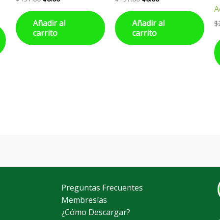
A
Añadir al
Añadir al
$
carrito
carrito
Preguntas Frecuentes
Membresías
¿Cómo Descargar?