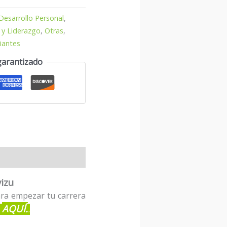
Desarrollo Personal
,
 y Liderazgo
,
Otras
,
iantes
garantizado
izu
para empezar tu carrera
AQUÍ.
.