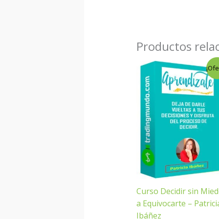
Productos rela
El
El
¡Ofe
precio
precio
original
actual
era:
es:
$97.00.
$6.00.
Curso Decidir sin Mie
a Equivocarte – Patrici
Ibáñez