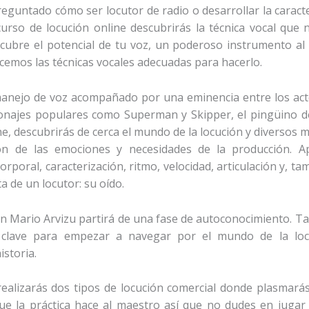
reguntado cómo ser locutor de radio o desarrollar la caract
curso de locución online descubrirás la técnica vocal que n
scubre el potencial de tu voz, un poderoso instrumento al
cemos las técnicas vocales adecuadas para hacerlo.
anejo de voz acompañado por una eminencia entre los act
sonajes populares como Superman y Skipper, el pingüino 
ne, descubrirás de cerca el mundo de la locución y diversos m
ón de las emociones y necesidades de la producción. A
orporal, caracterización, ritmo, velocidad, articulación y, 
a de un locutor: su oído.
on Mario Arvizu partirá de una fase de autoconocimiento. Ta
 clave para empezar a navegar por el mundo de la locu
istoria.
realizarás dos tipos de locución comercial donde plasmará
que la práctica hace al maestro así que no dudes en jugar 