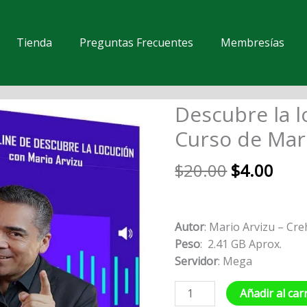
Tienda
Preguntas Frecuentes
Membresías
El
El
Descubre la l
Descubre
precio
prec
la
Curso de Mar
original
actu
locución
era:
es:
-
$
20.00
$
4.00
$20.00.
$4.0
Curso
de
Mario
Autor
: Mario Arvizu – Cr
Arvizu
Peso
: 2.41 GB Aprox.
cantidad
Servidor
: Mega
Añadir al car