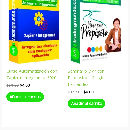
original
actual
original
actual
era:
es:
era:
es:
$50.00.
$4.00.
$147.00.
$9.00.
Curso Automatización con
Seminario Vivir con
Zapier e Integromat 2020
Propósito – Sergio
Fernández
$
50.00
$
4.00
$
147.00
$
9.00
Añadir al carrito
Añadir al carrito