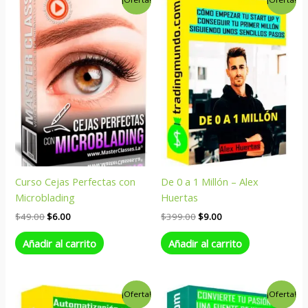
precio
precio
precio
precio
original
actual
original
actual
era:
es:
era:
es:
$49.00.
$6.00.
$399.00.
$9.00.
Curso Cejas Perfectas con
De 0 a 1 Millón – Alex
Microblading
Huertas
$
49.00
$
6.00
$
399.00
$
9.00
Añadir al carrito
Añadir al carrito
El
El
El
El
¡Oferta!
¡Oferta!
precio
precio
precio
precio