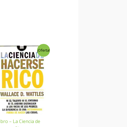
El
El
¡Oferta!
precio
precio
original
actual
era:
es:
$9.00.
$0.00.
ibro – La Ciencia de