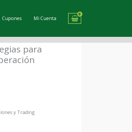
Cupones
Mi Cuenta
tegias para
io
peración
al
0.
siones y Trading