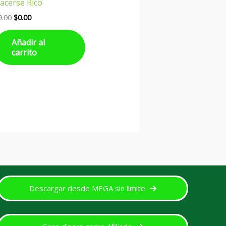
acerse Rico
9.00
$
0.00
Añadir al
carrito
Descargar desde MEGA sin limite