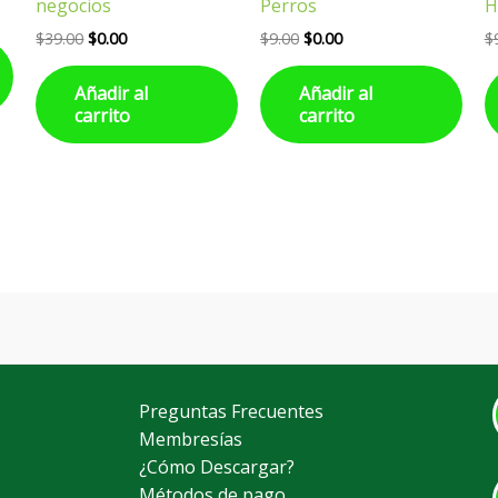
negocios
Perros
H
$
39.00
$
0.00
$
9.00
$
0.00
$
Añadir al
Añadir al
carrito
carrito
Preguntas Frecuentes
Membresías
¿Cómo Descargar?
Métodos de pago