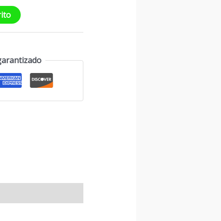
rito
garantizado