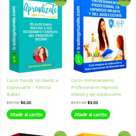
precio
precio
precio
precio
original
actual
original
actual
era:
es:
era:
es:
$97.00.
$6.00.
$297.00.
$9.00.
Curso Decidir sin Miedo a
Curso Entrenamiento
Equivocarte – Patricia
Profesional en Hipnosis
Ibáñez
Infantil y del Adolescente
$
97.00
$
6.00
$
297.00
$
9.00
Añadir al carrito
Añadir al carrito
El
El
El
El