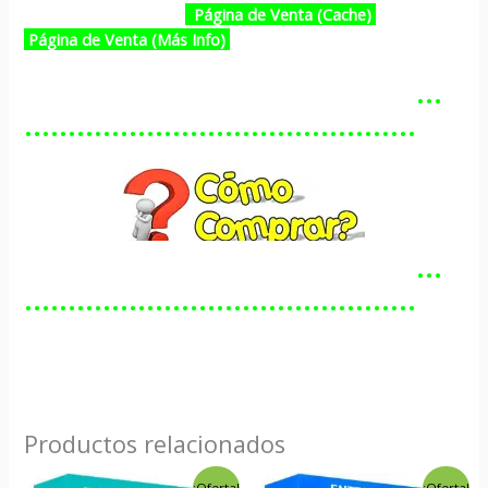
Página de Venta (Cache)
Página de Venta (Más Info)
…………………………………………
………………………………………
…………………………………………
………………………………………
Productos relacionados
El
El
El
El
¡Oferta!
¡Oferta!