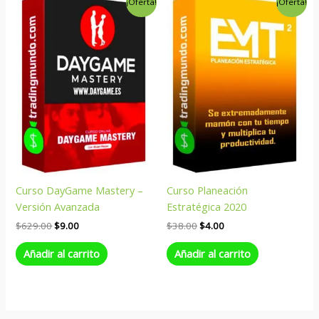
¡Oferta!
¡Oferta!
precio
precio
precio
precio
original
actual
original
actual
era:
es:
era:
es:
$629.00.
$9.00.
$38.00.
$4.00.
Curso DayGame Mastery –
Curso Planeación
Versión Avanzada
Estratégica 2020
$
629.00
$
9.00
$
38.00
$
4.00
Añadir al carrito
Añadir al carrito