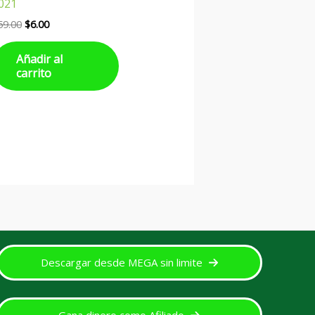
021
59.00
$
6.00
Añadir al
carrito
Descargar desde MEGA sin limite