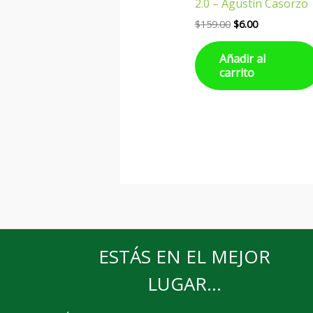
2.0 – Agustín Casorzo
$
159.00
$
6.00
Añadir al
carrito
ESTÁS EN EL MEJOR
LUGAR...