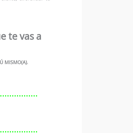
e te vas a
Ú MISMO(A).
………………
………………