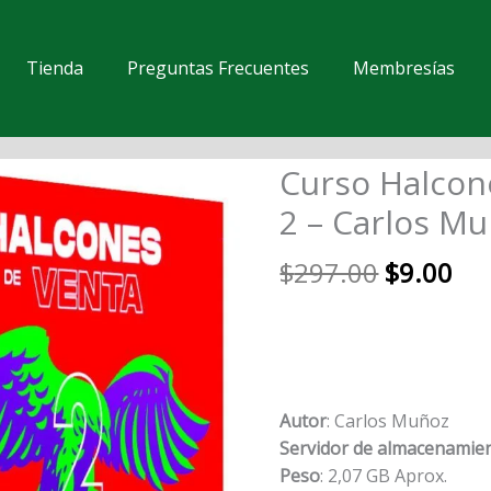
Tienda
Preguntas Frecuentes
Membresías
El
El
Curso Halcon
Curso
precio
pre
Halcones
2 – Carlos M
original
act
de
era:
es:
Venta
$
297.00
$
9.00
$297.00.
$9.
2
-
Carlos
Muñoz
cantidad
Autor
: Carlos Muñoz
Servidor de almacenamien
Peso
: 2,07 GB Aprox.