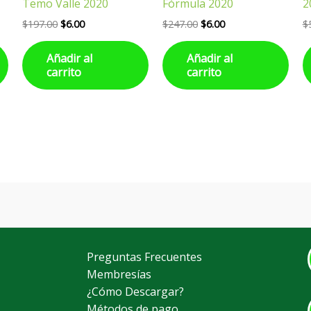
Temo Valle 2020
Fórmula 2020
2
$
197.00
$
6.00
$
247.00
$
6.00
$
Añadir al
Añadir al
carrito
carrito
Preguntas Frecuentes
Membresías
¿Cómo Descargar?
Métodos de pago