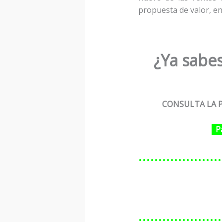
propuesta de valor, ent
¿Ya sabes
CONSULTA LA P
P
…………………
…………………