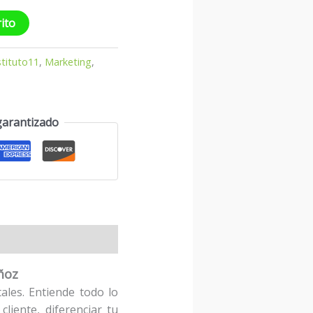
rito
stituto11
,
Marketing
,
garantizado
ñoz
les. Entiende todo lo
liente, diferenciar tu