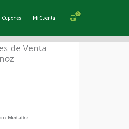
Cupones
Mi Cuenta
es de Venta
cio
uñoz
ual
00.
to. Mediafire