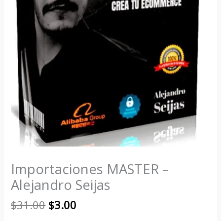
Importaciones MASTER –
Alejandro Seijas
$
31.00
$
3.00