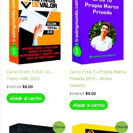
original
actual
original
actual
era:
es:
era:
es:
$197.00.
$6.00.
$299.00.
$9.00.
Curso Ecom Total 1.0 –
Curso Crea Tu Propia Marca
Temo Valle 2020
Privada 2019 – Bruno
Sanders
$
197.00
$
6.00
$
299.00
$
9.00
Añadir al carrito
Añadir al carrito
El
El
El
El
¡Oferta!
¡Oferta!
precio
precio
precio
precio