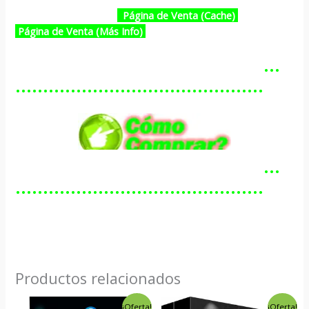
Página de Venta (Cache)
Página de Venta (Más Info)
…………………………………………
………………………………………
…………………………………………
………………………………………
Productos relacionados
El
El
El
El
¡Oferta!
¡Oferta!