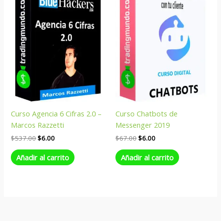
era:
es:
era:
es:
$537.00.
$6.00.
$67.00.
$6.00.
Curso Agencia 6 Cifras 2.0 –
Curso Chatbots de
Marcos Razzetti
Messenger 2019
$
537.00
$
6.00
$
67.00
$
6.00
Añadir al carrito
Añadir al carrito