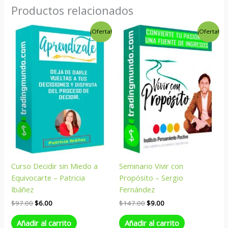
Productos relacionados
El
El
El
El
¡Oferta!
¡Oferta!
precio
precio
precio
precio
original
actual
original
actual
era:
es:
era:
es:
$97.00.
$6.00.
$147.00.
$9.00.
Curso Decidir sin Miedo a
Seminario Vivir con
Equivocarte – Patricia
Propósito – Sergio
Ibáñez
Fernández
$
97.00
$
6.00
$
147.00
$
9.00
Añadir al carrito
Añadir al carrito