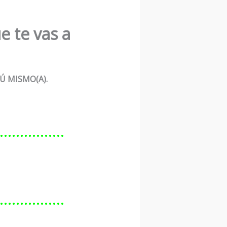
e te vas a
Ú MISMO(A).
………………
………………