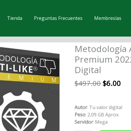
Tienda
Preguntas Frecuentes
Membresías
El
El
Metodología 
Metodología
precio
pre
ANTI-
Premium 2022
original
act
LIKE
Digital
era:
es:
Premium
$497.00.
$6.
2022
$
497.00
$
6.00
–
Tu
Valor
Digital
Autor
: Tu valor digital
cantidad
Peso
: 2,09 GB Aprox.
Servidor
: Mega