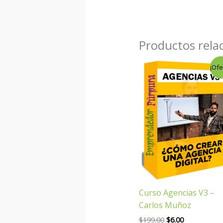
Productos rela
El
El
¡Ofe
precio
precio
original
actual
era:
es:
$199.00.
$6.00.
Curso Agencias V3 –
Carlos Muñoz
$
199.00
$
6.00