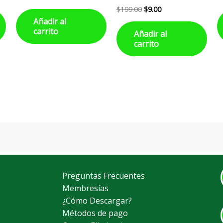
$
199.00
$
9.00
Añadir al
carrito
Añadir al
carrito
Preguntas Frecuentes
Membresías
¿Cómo Descargar?
Métodos de pago