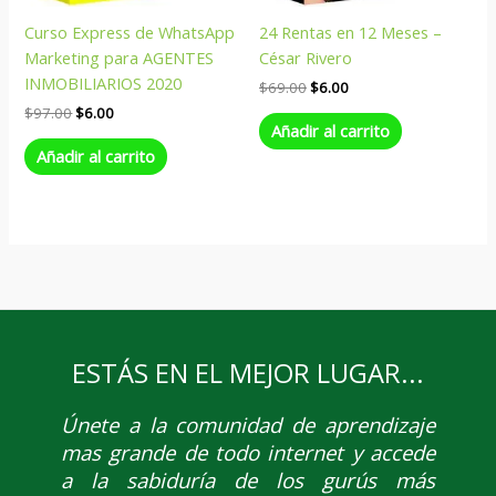
Curso Express de WhatsApp
24 Rentas en 12 Meses –
Marketing para AGENTES
César Rivero
INMOBILIARIOS 2020
$
69.00
$
6.00
$
97.00
$
6.00
Añadir al carrito
Añadir al carrito
ESTÁS EN EL MEJOR LUGAR...
Únete
a la comunidad de aprendizaje
mas grande de todo internet y accede
a la sabiduría de los gurús más