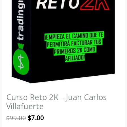
Curso Reto 2K – Juan Carlos
Villafuerte
$
99.00
$
7.00