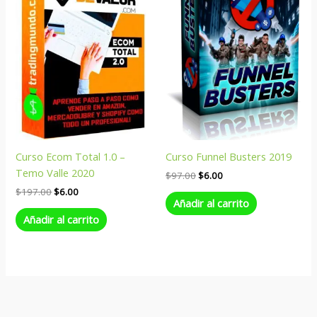
era:
es:
era:
es:
$197.00.
$6.00.
$97.00.
$6.00.
Curso Ecom Total 1.0 –
Curso Funnel Busters 2019
Temo Valle 2020
$
97.00
$
6.00
$
197.00
$
6.00
Añadir al carrito
Añadir al carrito