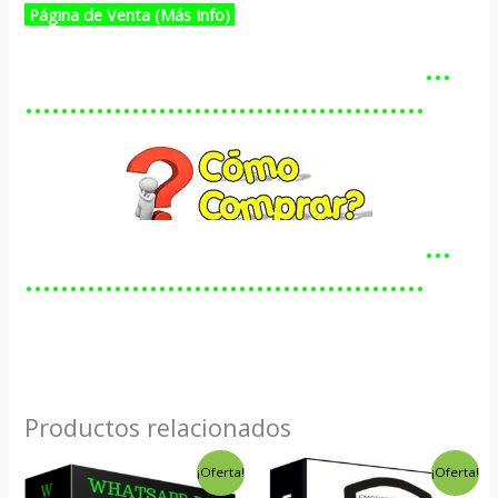
Página de Venta (Más Info)
…………………………………………
………………………………………
…………………………………………
………………………………………
Productos relacionados
El
El
El
El
¡Oferta!
¡Oferta!
precio
precio
precio
precio