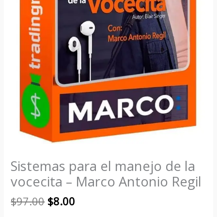
cantidad
Sistemas para el manejo de la
vocecita – Marco Antonio Regil
$
97.00
$
8.00