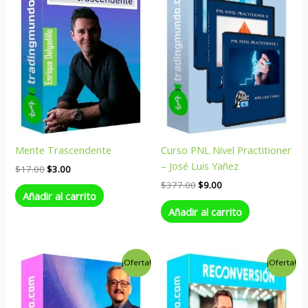
$17.00.
$3.00.
$377.00.
$9.00.
Mente Trascendente
Curso PNL Nivel Practitioner
– José Luis Yañez
$
17.00
$
3.00
$
377.00
$
9.00
Añadir al carrito
Añadir al carrito
El
El
El
El
¡Oferta!
¡Oferta!
precio
precio
precio
precio
original
actual
original
actual
era:
es:
era:
es:
$697.00.
$9.00.
$997.00.
$9.00.