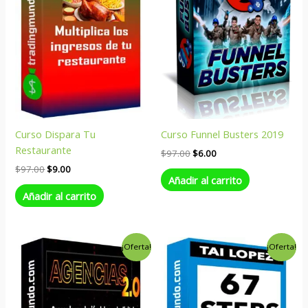
Curso Dispara Tu
Curso Funnel Busters 2019
Restaurante
$
97.00
$
6.00
$
97.00
$
9.00
Añadir al carrito
Añadir al carrito
El
El
El
El
¡Oferta!
¡Oferta!
precio
precio
precio
precio
original
actual
original
actual
era:
es:
era:
es:
$349.00.
$6.00.
$795.00.
$6.00.