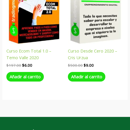
Curso Ecom Total 1.0 –
Curso Desde Cero 2020 –
Temo Valle 2020
Cris Urzua
$
197.00
$
6.00
$
500.00
$
9.00
Añadir al carrito
Añadir al carrito