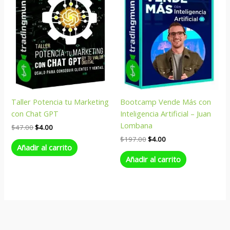
Taller Potencia tu Marketing
Bootcamp Vende Más con
con Chat GPT
Inteligencia Artificial – Juan
Lombana
$
47.00
$
4.00
$
197.00
$
4.00
Añadir al carrito
Añadir al carrito