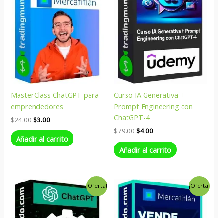
MasterClass ChatGPT para
Curso IA Generativa +
emprendedores
Prompt Engineering con
ChatGPT-4
$
24.00
$
3.00
$
79.00
$
4.00
Añadir al carrito
Añadir al carrito
El
El
El
El
¡Oferta!
¡Oferta!
precio
precio
precio
precio
original
actual
original
actual
era:
es:
era:
es:
$47.00.
$4.00.
$197.00.
$4.00.