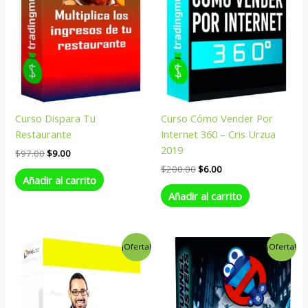
Curso Dispara Tu
Curso Cómo Vender Por
Restaurante
Internet 360 – Cris Urzua
2019
$
97.00
$
9.00
$
200.00
$
6.00
Añadir al carrito
Añadir al carrito
El
El
El
El
¡Oferta!
¡Oferta!
precio
precio
precio
precio
original
actual
original
actual
era:
es:
era:
es:
$199.00.
$9.00.
$97.00.
$6.00.