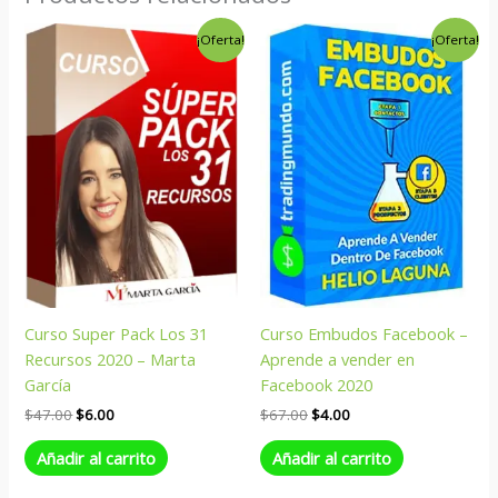
El
El
El
El
¡Oferta!
¡Oferta!
precio
precio
precio
precio
original
actual
original
actual
era:
es:
era:
es:
$47.00.
$6.00.
$67.00.
$4.00.
Curso Super Pack Los 31
Curso Embudos Facebook –
Recursos 2020 – Marta
Aprende a vender en
García
Facebook 2020
$
47.00
$
6.00
$
67.00
$
4.00
Añadir al carrito
Añadir al carrito