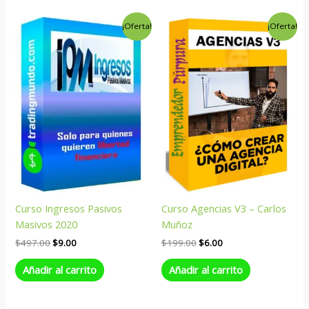
El
El
El
El
¡Oferta!
¡Oferta!
precio
precio
precio
precio
original
actual
original
actual
era:
es:
era:
es:
$497.00.
$9.00.
$199.00.
$6.00.
Curso Ingresos Pasivos
Curso Agencias V3 – Carlos
Masivos 2020
Muñoz
$
497.00
$
9.00
$
199.00
$
6.00
Añadir al carrito
Añadir al carrito