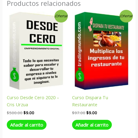
Productos relacionados
El
El
El
El
¡Oferta!
¡Oferta!
precio
precio
precio
precio
original
actual
original
actual
era:
es:
era:
es:
$500.00.
$9.00.
$97.00.
$9.00.
Curso Desde Cero 2020 –
Curso Dispara Tu
Cris Urzua
Restaurante
$
500.00
$
9.00
$
97.00
$
9.00
Añadir al carrito
Añadir al carrito