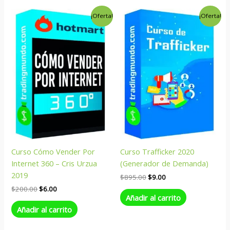
El
El
El
El
¡Oferta!
¡Oferta!
precio
precio
precio
precio
original
actual
original
actual
era:
es:
era:
es:
$200.00.
$6.00.
$895.00.
$9.00.
Curso Cómo Vender Por
Curso Trafficker 2020
Internet 360 – Cris Urzua
(Generador de Demanda)
2019
$
895.00
$
9.00
$
200.00
$
6.00
Añadir al carrito
Añadir al carrito