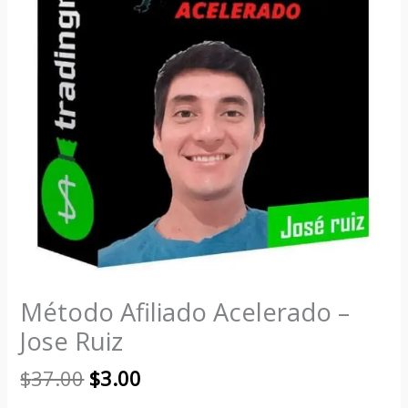
Método Afiliado Acelerado –
Jose Ruiz
$
37.00
$
3.00