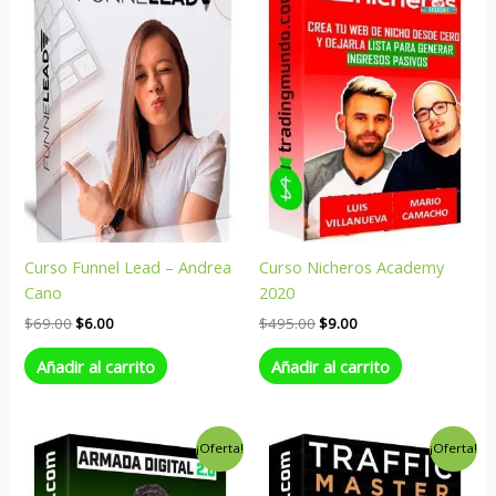
original
actual
original
actual
era:
es:
era:
es:
$69.00.
$6.00.
$495.00.
$9.00.
Curso Funnel Lead – Andrea
Curso Nicheros Academy
Cano
2020
$
69.00
$
6.00
$
495.00
$
9.00
Añadir al carrito
Añadir al carrito
El
El
El
El
¡Oferta!
¡Oferta!
precio
precio
precio
precio
original
actual
original
actual