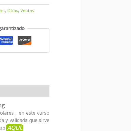
art
,
Otras
,
Ventas
garantizado
ng
olares , en este curso
a y validada que sirve
AQUÍ.
rso
.