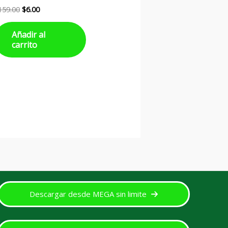
159.00
$
6.00
Añadir al
carrito
Descargar desde MEGA sin limite