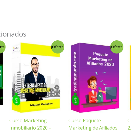
cionados
El
El
El
El
rta!
¡Oferta!
¡Oferta!
precio
precio
precio
precio
original
actual
original
actual
era:
es:
era:
es:
$199.00.
$9.00.
$197.00.
$4.00.
Curso Marketing
Curso Paquete
C
Inmobiliario 2020 –
Marketing de Afiliados
2