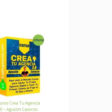
El
El
¡Oferta!
precio
precio
original
actual
era:
es:
$159.00.
$6.00.
urso Crea Tu Agencia
.0 – Agustín Casorzo