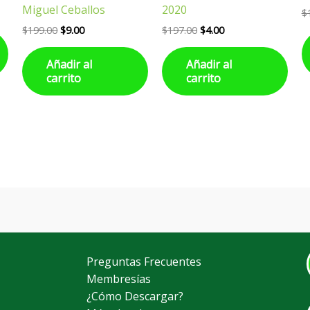
Miguel Ceballos
2020
$
$
199.00
$
9.00
$
197.00
$
4.00
Añadir al
Añadir al
carrito
carrito
Preguntas Frecuentes
Membresías
¿Cómo Descargar?