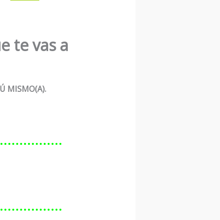
e te vas a
Ú MISMO(A).
………………
………………