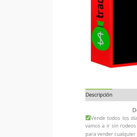
Descripción
D
Vende todos los dí
vamos a ir sin rodeos
para vender cualquier p