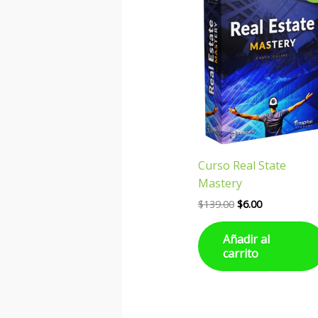
original
actual
era:
es:
$139.00.
$6.00.
Curso Real State
Mastery
$
139.00
$
6.00
Añadir al
carrito