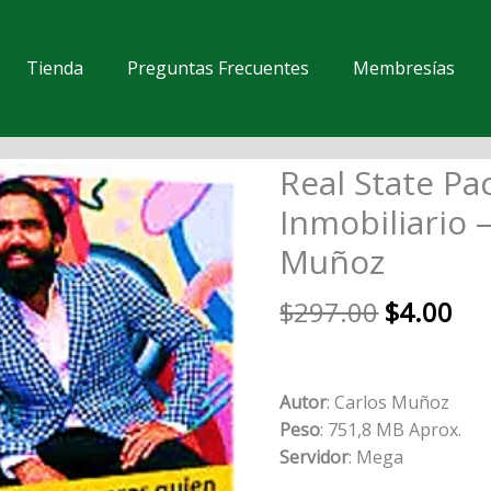
Tienda
Preguntas Frecuentes
Membresías
El
El
Real State Pa
Real
precio
pre
State
Inmobiliario 
original
act
Pack
Muñoz
era:
es:
Inmobiliario
$297.00.
$4.
–
$
297.00
$
4.00
Carlos
Muñoz
cantidad
Autor
: Carlos Muñoz
Peso
: 751,8 MB Aprox.
Servidor
: Mega