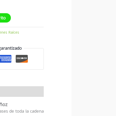
rito
enes Raíces
garantizado
uñoz
bases de toda la cadena