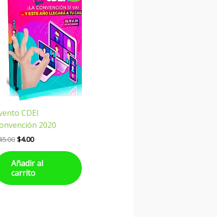
original
actual
era:
es:
$45.00.
$4.00.
vento CDEI
onvención 2020
45.00
$
4.00
Añadir al
carrito