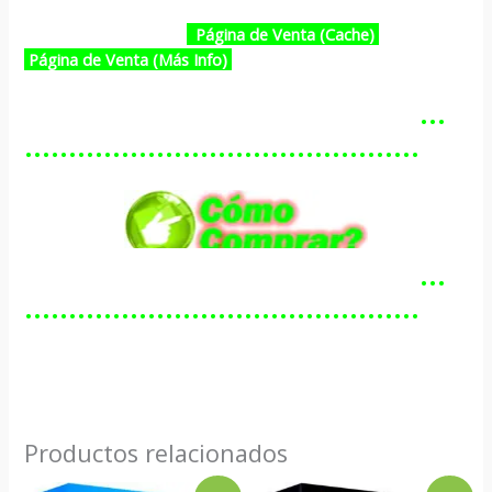
Página de Venta (Cache)
Página de Venta (Más Info)
…………………………………………
………………………………………
…………………………………………
………………………………………
Productos relacionados
El
El
El
El