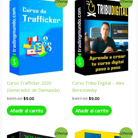
¡Oferta!
¡Oferta!
precio
precio
precio
precio
original
actual
original
actual
era:
es:
era:
es:
$895.00.
$9.00.
$497.00.
$9.00.
Curso Trafficker 2020
Curso Tribu Digital – Alex
(Generador de Demanda)
Berezowsky
$
895.00
$
9.00
$
497.00
$
9.00
Añadir al carrito
Añadir al carrito
El
El
El
El
¡Oferta!
¡Oferta!
precio
precio
precio
precio